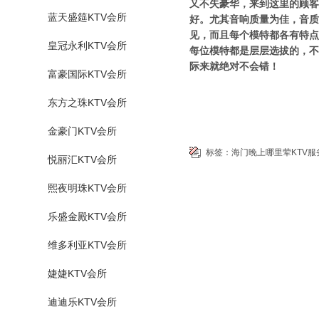
又不失豪华，来到这里的顾客
蓝天盛筵KTV会所
好。尤其音响质量为佳，音质
见，而且每个模特都各有特点
皇冠永利KTV会所
每位模特都是层层选拔的，不
际来就绝对不会错！
富豪国际KTV会所
东方之珠KTV会所
金豪门KTV会所
标签：
海门晚上哪里荤KTV服
悦丽汇KTV会所
熙夜明珠KTV会所
乐盛金殿KTV会所
维多利亚KTV会所
婕婕KTV会所
迪迪乐KTV会所