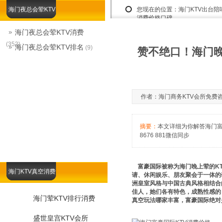
海门夜总会荤KTV
您现在的位置：
海门KTV出台
消费价格口碑
海门夜总会荤KTV消费
(352)
海门夜总会荤KTV排名
(9)
赞不绝口！海门晚
作者：海门商务KTV会所免费咨询娱乐
摘要：
本文详细为你解答海门富
8676 881微信同步
富豪国际被称为海门晚上荤的KT
海门KTV真空消费
请、休闲娱乐、朋友聚会于一体的
洲皇室风格与中国古典风格相结合
佳人，她们各有特色，成熟性感的
海门荤KTV排行消费
真空玩法哪家丰富，富豪国际绝对
盛世皇宫KTV会所