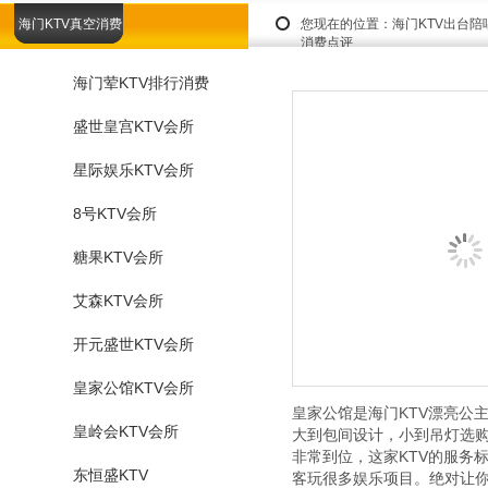
海门KTV真空消费
您现在的位置：
海门KTV出台
消费点评
海门荤KTV排行消费
盛世皇宫KTV会所
星际娱乐KTV会所
8号KTV会所
糖果KTV会所
艾森KTV会所
开元盛世KTV会所
皇家公馆KTV会所
皇家公馆是海门KTV漂亮公
皇岭会KTV会所
大到包间设计，小到吊灯选购
非常到位，这家KTV的服务
东恒盛KTV
客玩很多娱乐项目。绝对让