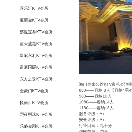
喜乐汇KTV会所
宝丽金KTV会所
盛世宝鼎KTV会所
蓝天盛筵KTV会所
皇冠永利KTV会所
富豪国际KTV会所
东方之珠KTV会所
海门皇家公馆KTV夜总会消
880——容纳 8人【容纳4男
金豪门KTV会所
980——容纳10人
1080——容纳14人
悦丽汇KTV会所
1180——容纳18人
服务评级：A+
熙夜明珠KTV会所
安全评级：A+
行业口碑：九十分
乐盛金殿KTV会所
包间数量：22间