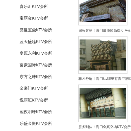
喜乐汇KTV会所
宝丽金KTV会所
盛世宝鼎KTV会所
回头客多！海门最顶级高端KTV夜
蓝天盛筵KTV会所
皇冠永利KTV会所
富豪国际KTV会所
东方之珠KTV会所
非凡舒适！海门ktv哪里有真空陪
金豪门KTV会所
悦丽汇KTV会所
熙夜明珠KTV会所
乐盛金殿KTV会所
服务到位！海门全真空场KTV会所